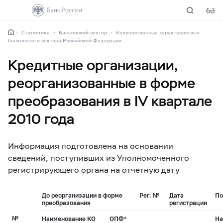
Статистика
Банковский сектор
Количественные характеристики
банковского сектора Российской Федерации
Кредитные организации,
реорганизованные в форме
преобразования в IV квартале
2010 года
Информация подготовлена на основании
сведений, поступивших из Уполномоченного
регистрирующего органа на отчетную дату
До реорганизации в форме
Рег. №
Дата
По
преобразования
регистрации
№
Наименование КО
ОПФ*
На