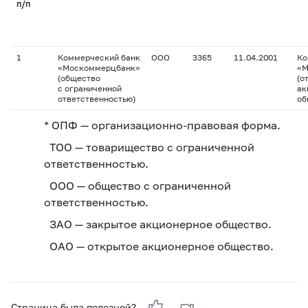
п/п
1
Коммерческий банк
ООО
3365
11.04.2001
Ко
«Москоммерцбанк»
«М
(общество
(о
с ограниченной
ак
ответственностью)
об
* ОПФ — организационно-правовая форма.
ТОО — товарищество с ограниченной
ответственностью.
ООО — общество с ограниченной
ответственностью.
ЗАО — закрытое акционерное общество.
ОАО — открытое акционерное общество.
Страница была полезной?