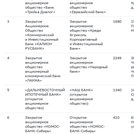
акционерное
акционерное
К
общество «Банк
общество
д
«Тройка Диалог»
«Евразийский банк»
3
Закрытое
Закрытое
1680
1
Акционерное
акционерное
П
Общество
общество «Креди
Н
«Коммерческий
Агриколь
и Инвестиционный
Корпоративный
Банк «КАЛИОН
и Инвестиционный
РУСБАНК»
Банк»
4
Закрытое
Закрытое
2249
3
акционерное
акционерное
Ч
общество
общество «Народный
р
акционерный
банк»
Ч
коммерческий банк
П
«ЛАКМА»
5
«ДАЛЬНЕВОСТОЧНЫЙ
«НАШ БАНК»
1340
1
ИПОТЕЧНЫЙ БАНК»
(открытое
С
(открытое
акционерное
д
акционерное
общество)
общество)
6
Закрытое
Открытое
410
6
акционерное
акционерное
Н
общество «НОМОС-
общество «НОМОС-
у
БАНК-Сибирь»
БАНК-Сибирь»