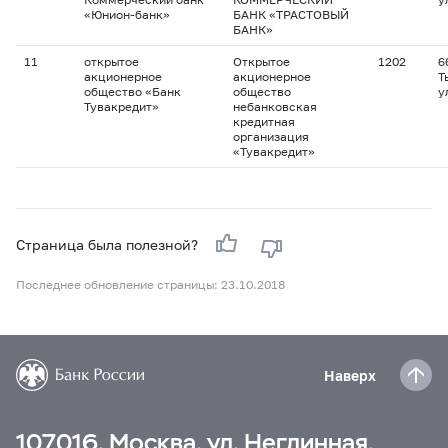
«Юнион-банк»
БАНК «ТРАСТОВЫЙ
БАНК»
11
открытое
Открытое
1202
6
акционерное
акционерное
Т
общество «Банк
общество
у
Тувакредит»
небанковская
кредитная
организация
«Тувакредит»
Страница была полезной?
Последнее обновление страницы: 23.10.2018
Наверх
107016, Москва, ул. Неглинная,