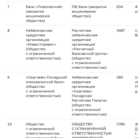
7
Банк «Поволжский»
ПВ-Банк (закрытое
634
4
(закрытое
акционерное
у
акционерное
общество)
общество)
8
Небанковская
Расчетная
3487
1
кредитная
небанковская
В
организация
кредитная
«Инвестприват»
организация
(Общество
«Расчетный
с ограниченной
Банковский Центр»
ответственностью)
(общество
с ограниченной
ответственностью)
9
«Сергиево-Посадский
Небанковская
384
1
коммерческий банк»
кредитная
о
(общество
организация
П
с ограниченной
«Сергиево-
д
ответственностью)
Посадская
Расчётная Палата»
(общество
с ограниченной
ответственностью)
10
Общество
ОБЩЕСТВО
2780
3
с ограниченной
С ОГРАНИЧЕННОЙ
Д
ответственностью
ОТВЕТСТВЕННОСТЬЮ
г
Коммерческий банк
КОММЕРЧЕСКИЙ
у