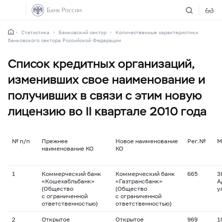
Статистика
Банковский сектор
Количественные характеристики
банковского сектора Российской Федерации
Список кредитных организаций,
изменивших свое наименование и
получивших в связи с этим новую
лицензию во II квартале 2010 года
№ п/п
Прежнее
Новое наименование
Рег.№
М
наименование КО
КО
1
Коммерческий банк
Коммерческий банк
665
3
«Кошехабльбанк»
«Газтрансбанк»
А
(Общество
(Общество
у
с ограниченной
с ограниченной
ответственностью)
ответственностью)
2
Открытое
Открытое
969
1