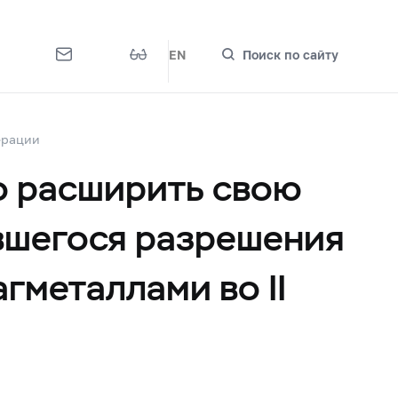
EN
Поиск по сайту
ерации
о расширить свою
вшегося разрешения
гметаллами во II