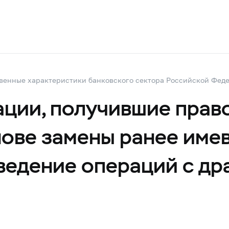
венные характеристики банковского сектора Российской Фед
ции, получившие прав
нове замены ранее име
ведение операций с дра