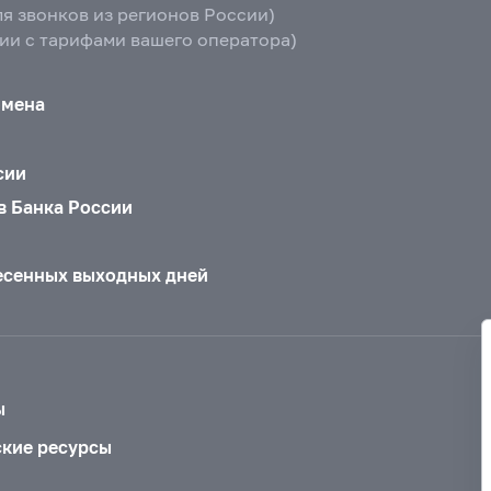
ля звонков из регионов России)
вии с тарифами вашего оператора)
бмена
сии
в Банка России
есенных выходных дней
ы
ские ресурсы