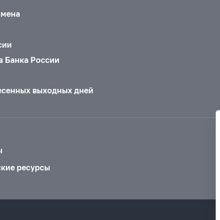
бмена
сии
в Банка России
есенных выходных дней
ы
ские ресурсы