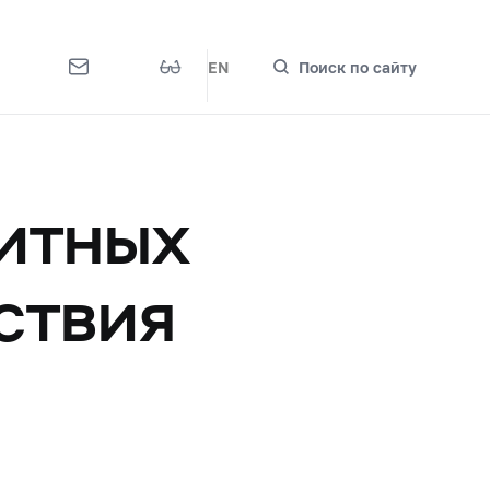
EN
Поиск по сайту
итных
ствия