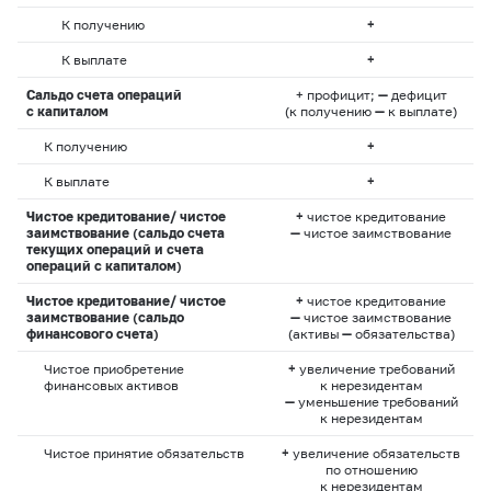
К получению
+
К выплате
+
Сальдо счета операций
+ профицит;
—
дефицит
с капиталом
(к получению
—
к выплате)
К получению
+
К выплате
+
Чистое кредитование/ чистое
+
чистое кредитование
заимствование (сальдо счета
—
чистое заимствование
текущих операций и счета
операций с капиталом)
Чистое кредитование/ чистое
+
чистое кредитование
заимствование (сальдо
—
чистое заимствование
финансового счета)
(активы
—
обязательства)
Чистое приобретение
+
увеличение требований
финансовых активов
к нерезидентам
—
уменьшение требований
к нерезидентам
Чистое принятие обязательств
+
увеличение обязательств
по отношению
к нерезидентам