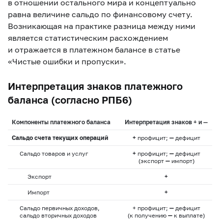
в отношении остального мира и концептуально
равна величине сальдо по финансовому счету.
Возникающая на практике разница между ними
является статистическим расхождением
и отражается в платежном балансе в статье
«Чистые ошибки и пропуски».
Интерпретация знаков платежного
баланса (согласно РПБ6)
Компоненты платежного баланса
Интерпретация знаков + и —
Сальдо счета текущих операций
+
профицит;
—
дефицит
Сальдо товаров и услуг
+
профицит;
—
дефицит
(экспорт
—
импорт)
Экспорт
+
Импорт
+
Сальдо первичных доходов,
+ профицит;
—
дефицит
сальдо вторичных доходов
(к получению
—
к выплате)