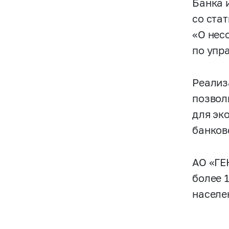
Банка 
со стат
«О нес
по упр
Реализ
позвол
для эк
банков
АО «ГЕ
более 
населе