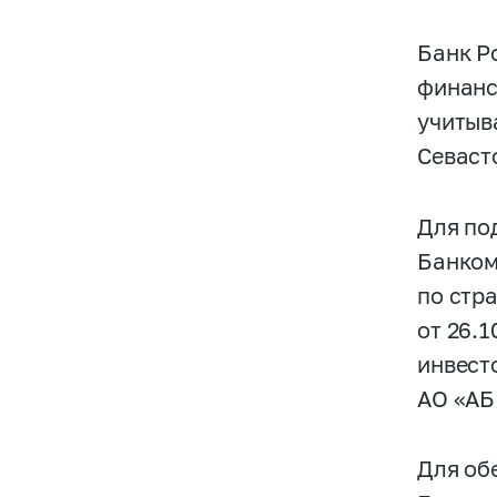
Банк Р
финанс
учитыв
Севаст
Для по
Банком
по стр
от 26.
инвест
АО «АБ
Для об