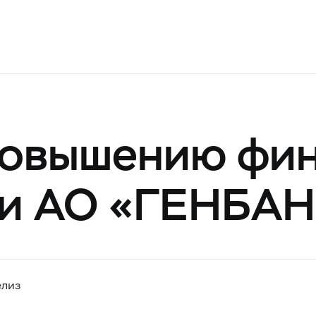
повышению фи
ти АО «ГЕНБА
елиз