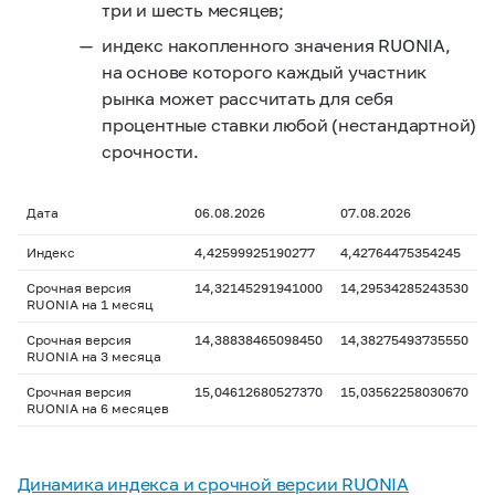
три и шесть месяцев;
индекс накопленного значения RUONIA,
на основе которого каждый участник
рынка может рассчитать для себя
процентные ставки любой (нестандартной)
срочности.
Дата
06.08.2026
07.08.2026
Индекс
4,42599925190277
4,42764475354245
Срочная версия
14,32145291941000
14,29534285243530
RUONIA на 1 месяц
Срочная версия
14,38838465098450
14,38275493735550
RUONIA на 3 месяца
Срочная версия
15,04612680527370
15,03562258030670
RUONIA на 6 месяцев
Динамика индекса и срочной версии RUONIA