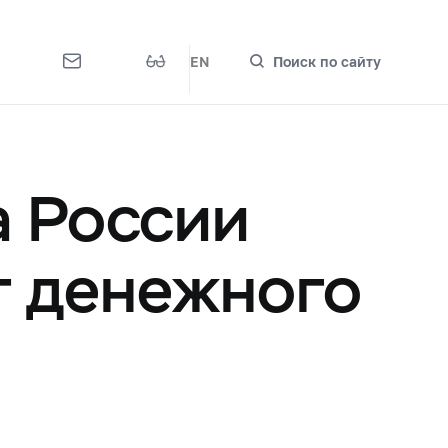
EN
Поиск по сайту
а России
т денежного