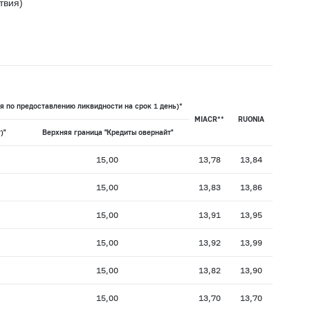
твия)
я по предоставлению ликвидности на срок 1 день)*
MIACR**
RUONIA
)"
Верхняя граница "Кредиты овернайт"
15,00
13,78
13,84
15,00
13,83
13,86
15,00
13,91
13,95
15,00
13,92
13,99
15,00
13,82
13,90
15,00
13,70
13,70