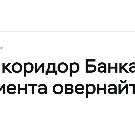
ии
коридор Банк
гмента овернай