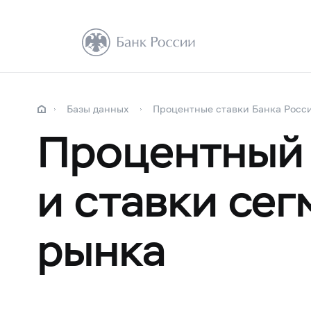
Базы данных
Процентные ставки Банка Росс
Процентный 
и ставки се
рынка