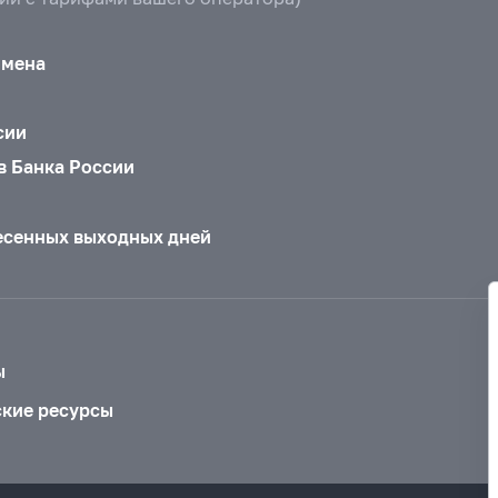
бмена
сии
в Банка России
есенных выходных дней
ы
ские ресурсы