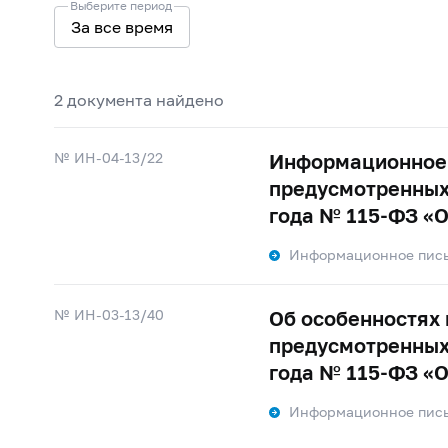
Выберите период
За все время
2 документa найдено
№ ИН-04-13/22
Информационное 
предусмотренных 
года №
115-ФЗ
«О
Информационное пис
№ ИН-03-13/40
Об особенностях 
предусмотренных 
года №
115-ФЗ
«О
Информационное пис