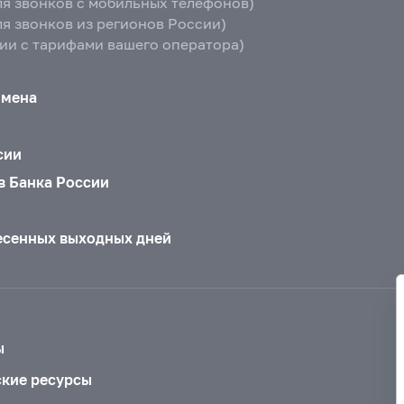
ля звонков с мобильных телефонов)
ля звонков из регионов России)
вии с тарифами вашего оператора)
бмена
сии
в Банка России
есенных выходных дней
ы
ские ресурсы