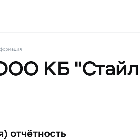
нформация
ООО КБ "Стайл
) отчётность