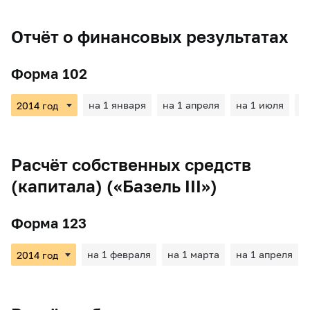
Отчёт о финансовых результатах
Форма 102
на 1 января
на 1 апреля
на 1 июля
н
Расчёт собственных средств
(капитала) («Базель III»)
Форма 123
на 1 февраля
на 1 марта
на 1 апреля