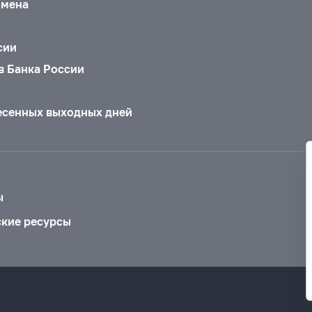
бмена
сии
в Банка России
есенных выходных дней
ы
ские ресурсы