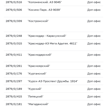
2879/0/516
"Коломенский. АЭ 9045"
Доп офис
2879/0/506
"Косино Парк. АЭ 9039"
Доп офис
2879/0/339
"Костромской"
Доп офис
2879/0/248
"Краснодар - Карасунский"
Доп офис
2879/0/315
"Краснодар-АЭ Мега Адыгея. 4611"
Доп офис
2879/0/411
"Краснодарский"
Доп офис
2879/0/261
"Красноярский"
Доп офис
2879/0/176
"Курганский"
Доп офис
2879/0/297
"Курск-АЭ Проспект Дружбы. 1914"
Доп офис
2879/0/189
"Курский"
Доп офис
2879/0/415
"Липецкий"
Доп офис
2879/0/181
"Магаданский"
Доп офис