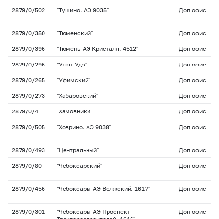
2879/0/502
"Тушино. АЭ 9035"
Доп офис
2879/0/350
"Тюменский"
Доп офис
2879/0/396
"Тюмень-АЭ Кристалл. 4512"
Доп офис
2879/0/296
"Улан-Удэ"
Доп офис
2879/0/265
"Уфимский"
Доп офис
2879/0/273
"Хабаровский"
Доп офис
2879/0/4
"Хамовники"
Доп офис
2879/0/505
"Ховрино. АЭ 9038"
Доп офис
2879/0/493
"Центральный"
Доп офис
2879/0/80
"Чебоксарский"
Доп офис
2879/0/456
"Чебоксары-АЭ Волжский. 1617"
Доп офис
2879/0/301
"Чебоксары-АЭ Проспект
Доп офис
Тракторостроителей. 1616"