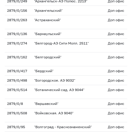
2879/0/249
"Архангельск-АЭ Полюс. 2213"
Доп офис
2879/0/156
"Архангельский"
Доп офис
2879/0/263
"Астраханский"
Доп офис
2879/0/136
"Барнаульский"
Доп офис
2879/0/274
"Белгород-АЭ Сити Молл. 2511"
Доп офис
2879/0/162
"Белгородский"
Доп офис
2879/0/417
"Бердский"
Доп офис
2879/0/498
"Богородское. АЭ 9032"
Доп офис
2879/0/514
"Ботанический сад. АЭ 9044"
Доп офис
2879/0/8
"Варшавский"
Доп офис
2879/0/508
"Войковская. АЭ 9040"
Доп офис
2879/0/95
"Волгоград - Краснознаменский"
Доп офис