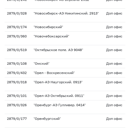
2879/0/328
"Новосибирск-АЭ Никитинский. 2913"
Доп офис
2879/0/174
"Новосибирский"
Доп офис
2879/0/360
"Новочебоксарский"
Доп офис
2879/0/519
"Октябрьское поле. АЭ 9048"
Доп офис
2879/0/108
"Омский"
Доп офис
2879/0/432
"Орел - Воскресенский"
Доп офис
2879/0/318
"Орел-АЭ Наугорский. 0913"
Доп офис
2879/0/101
"Орел-АЭ Октябрьский. 0911"
Доп офис
2879/0/326
"Оренбург-АЭ Гулливер. 0414"
Доп офис
2879/0/177
"Оренбургский"
Доп офис