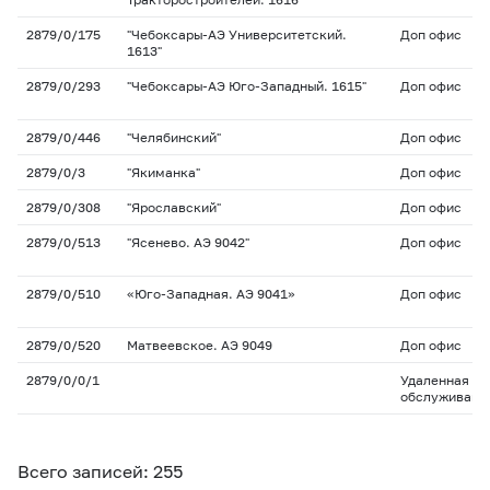
2879/0/175
"Чебоксары-АЭ Университетский.
Доп офис
1613"
2879/0/293
"Чебоксары-АЭ Юго-Западный. 1615"
Доп офис
2879/0/446
"Челябинский"
Доп офис
2879/0/3
"Якиманка"
Доп офис
2879/0/308
"Ярославский"
Доп офис
2879/0/513
"Ясенево. АЭ 9042"
Доп офис
2879/0/510
«Юго-Западная. АЭ 9041»
Доп офис
2879/0/520
Матвеевское. АЭ 9049
Доп офис
2879/0/0/1
Удаленная то
обслуживани
Всего записей: 255