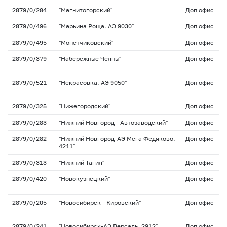
2879/0/284
"Магнитогорский"
Доп офис
2879/0/496
"Марьина Роща. АЭ 9030"
Доп офис
2879/0/495
"Монетчиковский"
Доп офис
2879/0/379
"Набережные Челны"
Доп офис
2879/0/521
"Некрасовка. АЭ 9050"
Доп офис
2879/0/325
"Нижегородский"
Доп офис
2879/0/283
"Нижний Новгород - Автозаводский"
Доп офис
2879/0/282
"Нижний Новгород-АЭ Мега Федяково.
Доп офис
4211"
2879/0/313
"Нижний Тагил"
Доп офис
2879/0/420
"Новокузнецкий"
Доп офис
2879/0/205
"Новосибирск - Кировский"
Доп офис
2879/0/241
"Новосибирск-АЭ Версаль. 2912"
Доп офис