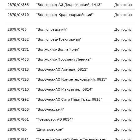
2879/0/358
"Волгоград-АЭ Дзержинский. 1413"
Доп офис
2879/0/319
"Волгоград-Красноармейский"
Доп офис
2879/0/63
"Волгоградский"
Доп офис
2879/0/152
"Волгоград-Тракторный"
Доп офис
2879/0/171
"Волжский-ВолгаМолл"
Доп офис
2879/0/433
"Волжский-Проспект Ленина"
Доп офис
2879/0/113
"Воронеж-АЭ Армада. 0811"
Доп офис
2879/0/323
"Воронеж-АЭ Коминтерновский. 0817"
Доп офис
2879/0/310
"Воронеж-АЭ Максимир. 0814"
Доп офис
2879/0/292
"Воронеж-АЭ Сити Парк Град. 0816"
Доп офис
2879/0/166
"Воронежский"
Доп офис
2879/0/501
"Говорово. АЭ 9034"
Доп офис
2879/0/10
"Дмитровский"
Доп офис
2879/0/511
"Екатеринбург-АЭ Улица Техническая.
Доп офис