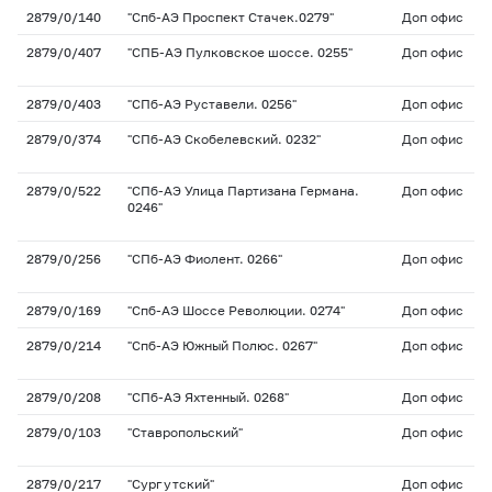
2879/0/140
"Спб-АЭ Проспект Стачек.0279"
Доп офис
2879/0/407
"СПБ-АЭ Пулковское шоссе. 0255"
Доп офис
2879/0/403
"СПб-АЭ Руставели. 0256"
Доп офис
2879/0/374
"СПб-АЭ Скобелевский. 0232"
Доп офис
2879/0/522
"СПб-АЭ Улица Партизана Германа.
Доп офис
0246"
2879/0/256
"СПб-АЭ Фиолент. 0266"
Доп офис
2879/0/169
"Спб-АЭ Шоссе Революции. 0274"
Доп офис
2879/0/214
"Спб-АЭ Южный Полюс. 0267"
Доп офис
2879/0/208
"СПб-АЭ Яхтенный. 0268"
Доп офис
2879/0/103
"Ставропольский"
Доп офис
2879/0/217
"Сургутский"
Доп офис