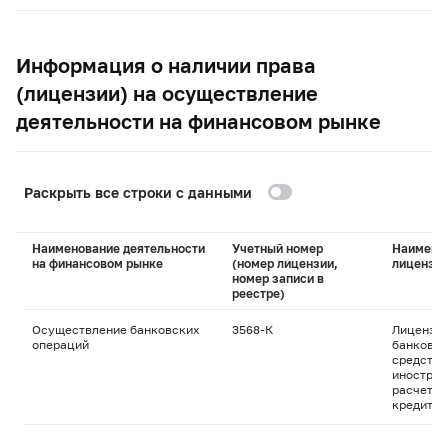
Информация о наличии права
(лицензии) на осуществление
деятельности на финансовом рынке
Раскрыть все строки с данными
Наименование деятельности
Учетный номер
Наимено
на финансовом рынке
(номер лицензии,
лицензи
номер записи в
реестре)
Осуществление банковских
3568-К
Лицензия
операций
банковск
средства
иностран
расчетны
кредитны