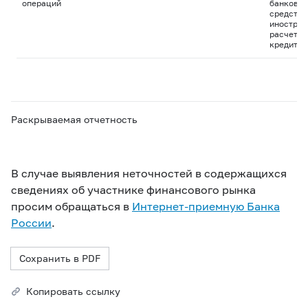
операций
банковск
средства
иностран
расчетны
кредитны
Раскрываемая отчетность
В случае выявления неточностей в содержащихся
сведениях об участнике финансового рынка
просим обращаться в
Интернет-приемную Банка
России
.
Сохранить в PDF
Копировать ссылку