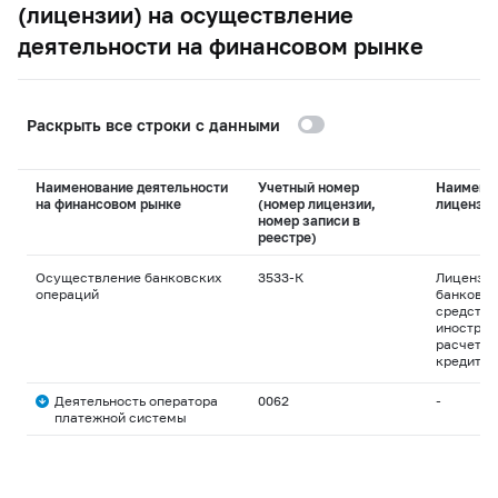
(лицензии) на осуществление
деятельности на финансовом рынке
Раскрыть все строки с данными
Наименование деятельности
Учетный номер
Наимено
на финансовом рынке
(номер лицензии,
лицензи
номер записи в
реестре)
Осуществление банковских
3533-К
Лицензия
операций
банковск
средства
иностран
расчетны
кредитны
Деятельность оператора
0062
-
платежной системы