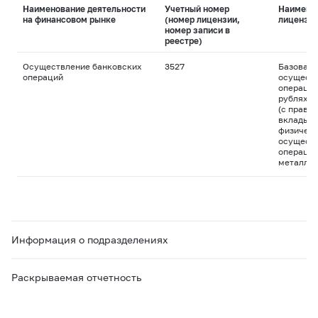
Наименование деятельности
Учетный номер
Наимено
на финансовом рынке
(номер лицензии,
лицензи
номер записи в
реестре)
Осуществление банковских
3527
Базовая 
операций
осуществ
операций
рублях и
(с право
вклады д
физическ
осуществ
операций
металла
Информация о подразделениях
Раскрываемая отчетность