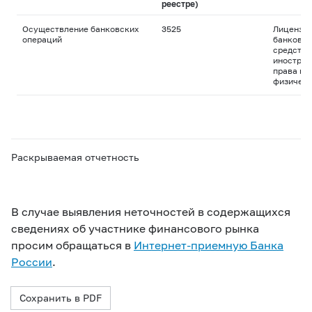
реестре)
Осуществление банковских
3525
Лицензия
операций
банковск
средства
иностран
права пр
физическ
Раскрываемая отчетность
В случае выявления неточностей в содержащихся
сведениях об участнике финансового рынка
просим обращаться в
Интернет-приемную Банка
России
.
Сохранить в PDF