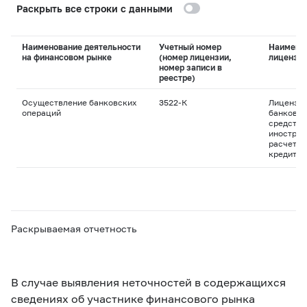
Раскрыть все строки с данными
Наименование деятельности
Учетный номер
Наимено
на финансовом рынке
(номер лицензии,
лицензи
номер записи в
реестре)
Осуществление банковских
3522-К
Лицензия
операций
банковск
средства
иностран
расчетны
кредитны
Раскрываемая отчетность
В случае выявления неточностей в содержащихся
сведениях об участнике финансового рынка