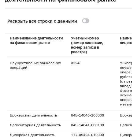
Раскрыть все строки с данными
Наименование деятельности
Учетный номер
Наимено
на финансовом рынке
(номер лицензии,
лицензи
номер записи в
реестре)
Осуществление банковских
3224
Универса
операций
осуществ
операций
рублях и
(с право
вклады д
физическ
осуществ
операций
металла
Брокерская деятельность
045-14040-100000
Брокерс
Депозитарная деятельность
045-14041-000100
Депозита
Дилерская деятельность
177-05424-010000
Дилерск