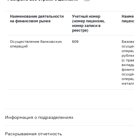
Наименование деятельности
Учетный номер
Наимено
на финансовом рынке
(номер лицензии,
лицензи
номер записи в
реестре)
Осуществление банковских
609
Базовая 
операций
осуществ
операций
рублях и
(с право
вклады д
физическ
осуществ
операций
металла
Информация о подразделениях
Раскрываемая отчетность