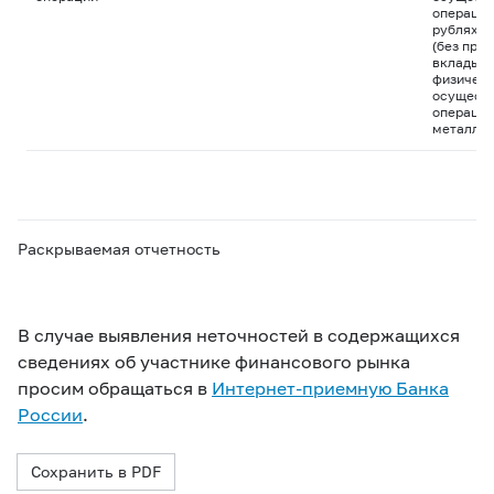
операций
рублях и
(без пра
вклады д
физическ
осуществ
операций
металла
Раскрываемая отчетность
В случае выявления неточностей в содержащихся
сведениях об участнике финансового рынка
просим обращаться в
Интернет-приемную Банка
России
.
Сохранить в PDF