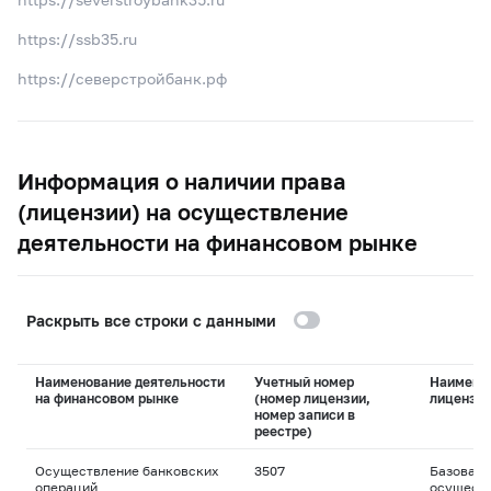
https://ssb35.ru
https://северстройбанк.рф
Информация о наличии права
(лицензии) на осуществление
деятельности на финансовом рынке
Раскрыть все строки с данными
Наименование деятельности
Учетный номер
Наимено
на финансовом рынке
(номер лицензии,
лицензи
номер записи в
реестре)
Осуществление банковских
3507
Базовая 
операций
осуществ