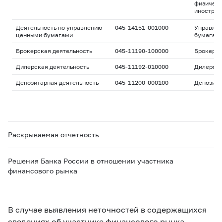
физическ
иностран
Деятельность по управлению
045-14151-001000
Управле
ценными бумагами
бумагам
Брокерская деятельность
045-11190-100000
Брокерс
Дилерская деятельность
045-11192-010000
Дилерск
Депозитарная деятельность
045-11200-000100
Депозита
Раскрываемая отчетность
Решения Банка России в отношении участника
финансового рынка
В случае выявления неточностей в содержащихся
сведениях об участнике финансового рынка