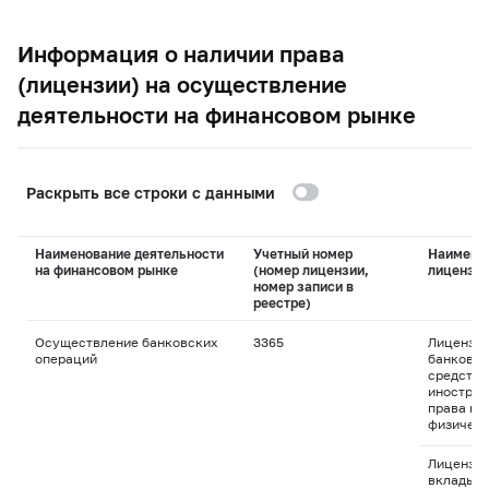
Информация о наличии права
(лицензии) на осуществление
деятельности на финансовом рынке
Раскрыть все строки с данными
Наименование деятельности
Учетный номер
Наимено
на финансовом рынке
(номер лицензии,
лицензи
номер записи в
реестре)
Осуществление банковских
3365
Лицензия
операций
банковск
средства
иностран
права пр
физическ
Лицензия
вклады д