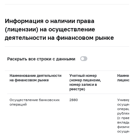
Информация о наличии права
(лицензии) на осуществление
деятельности на финансовом рынке
Раскрыть все строки с данными
Наименование деятельности
Учетный номер
Наимено
на финансовом рынке
(номер лицензии,
лицензи
номер записи в
реестре)
Осуществление банковских
2880
Универса
операций
осуществ
операций
рублях и
(с право
вклады д
физическ
осуществ