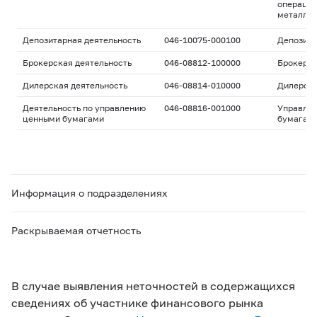
операций
металла
Депозитарная деятельность
046-10075-000100
Депозита
Брокерская деятельность
046-08812-100000
Брокерс
Дилерская деятельность
046-08814-010000
Дилерск
Деятельность по управлению
046-08816-001000
Управле
ценными бумагами
бумагам
Информация о подразделениях
Раскрываемая отчетность
В случае выявления неточностей в содержащихся
сведениях об участнике финансового рынка