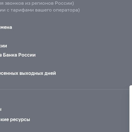
ля звонков из регионов России)
вии с тарифами вашего оператора)
бмена
сии
в Банка России
есенных выходных дней
ы
ские ресурсы