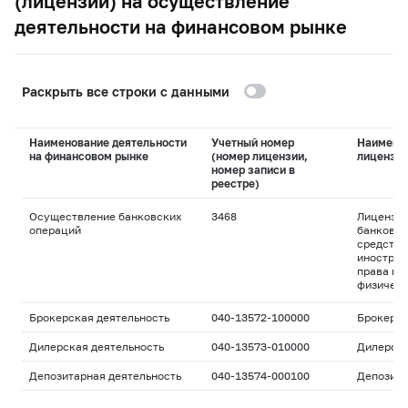
(лицензии) на осуществление
деятельности на финансовом рынке
Раскрыть все строки с данными
Наименование деятельности
Учетный номер
Наимено
на финансовом рынке
(номер лицензии,
лицензи
номер записи в
реестре)
Осуществление банковских
3468
Лицензия
операций
банковск
средства
иностран
права пр
физическ
Брокерская деятельность
040-13572-100000
Брокерс
Дилерская деятельность
040-13573-010000
Дилерск
Депозитарная деятельность
040-13574-000100
Депозита