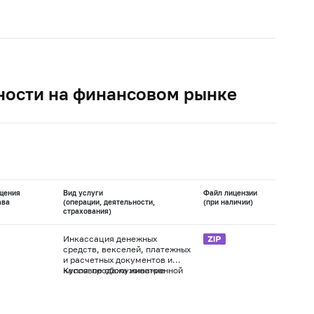
ности на финансовом рынке
щения
Вид услуги
Файл лицензии
ава
(операции, деятельности,
(при наличии)
страхования)
Инкассация денежных
средств, векселей, платежных
и расчетных документов и
кассовое обслуживание
Купля-продажа иностранной
физических и юридических
валюты в наличной и
лиц
безналичной формах
Осуществление переводов
денежных средств без