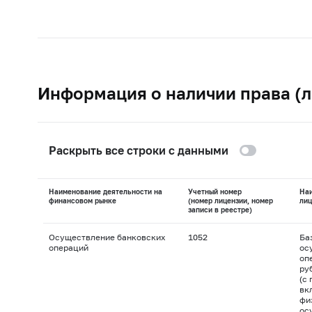
Информация о наличии права (л
Раскрыть все строки с данными
Наименование деятельности на
Учетный номер
На
финансовом рынке
(номер лицензии, номер
лиц
записи в реестре)
Осуществление банковских
1052
Ба
операций
ос
оп
ру
(с
вк
фи
ос