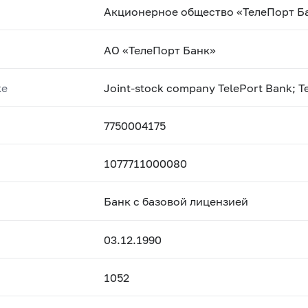
Акционерное общество «ТелеПорт Б
АО «ТелеПорт Банк»
ке
Joint-stock company TelePort Bank; T
7750004175
1077711000080
Банк с базовой лицензией
03.12.1990
1052