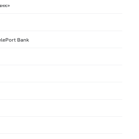
анк»
elePort Bank