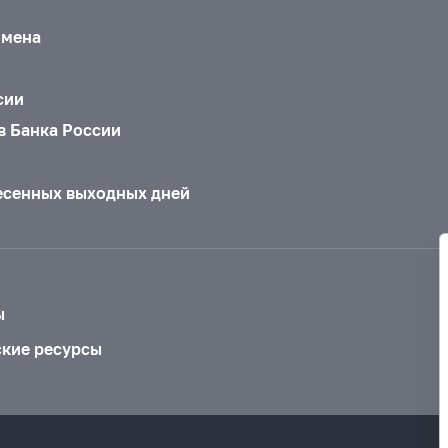
бмена
сии
в Банка России
есенных выходных дней
ы
ские ресурсы