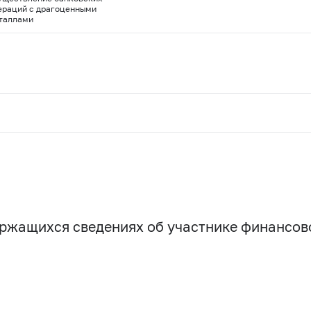
ераций с драгоценными
таллами
держащихся сведениях об участнике финансо