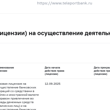
https://www.teleportbank.ru
ицензии) на осуществление деятель
именование
Дата начала
Дата прекра
ензии
действия права
действия пр
(лицензии)
(лицензии)
зовая лицензия на
12.09.2025
уществление банковских
ераций со средствами в
блях и иностранной валюте
 правом привлечения во
лады денежных средств
зических лиц) и на
уществление банковских