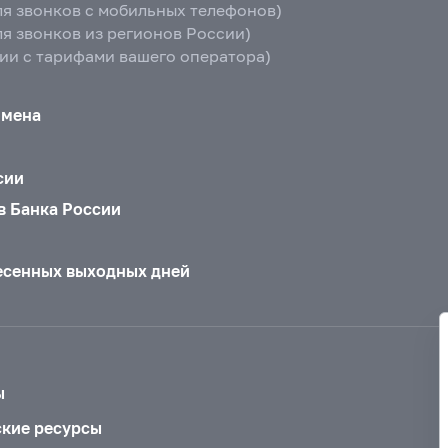
ля звонков с мобильных телефонов)
ля звонков из регионов России)
вии с тарифами вашего оператора)
бмена
сии
в Банка России
есенных выходных дней
ы
ские ресурсы