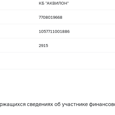
КБ "АКВИЛОН"
7708019668
1057711001886
2915
держащихся сведениях об участнике финансо