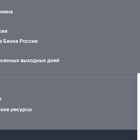
бмена
сии
в Банка России
есенных выходных дней
ы
ские ресурсы