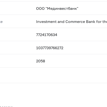
ООО "Мединвестбанк"
ке
Investment and Commerce Bank for the
7724170634
1037739766272
2058