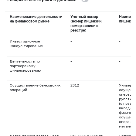
Наименование деятельности
Учетный номер
Наимено
на финансовом рынке
(номер лицензии,
лицензи
номер записи в
реестре)
Инвестиционное
-
-
консультирование
Деятельность по
-
-
партнерскому
финансированию
Осуществление банковских
2312
Универса
операций
осуществ
операций
рублях и
(с право
вклады д
физическ
осуществ
операций
металла
Депозитарная деятельность
045-03954-000100
Депозита