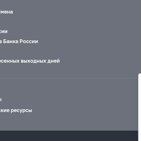
бмена
сии
в Банка России
есенных выходных дней
ы
ские ресурсы