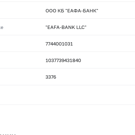
ООО КБ "ЕАФА-БАНК"
ке
"EAFA-BANK LLC"
7744001031
1037739431840
3376