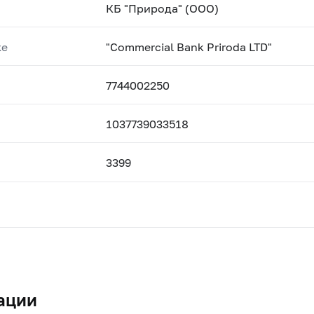
КБ "Природа" (ООО)
ке
"Commercial Bank Priroda LTD"
7744002250
1037739033518
3399
ации