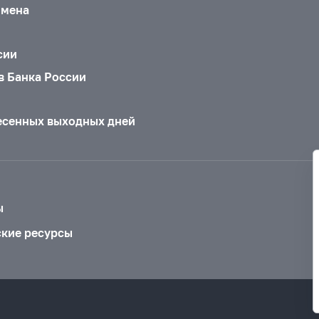
бмена
сии
в Банка России
есенных выходных дней
ы
ские ресурсы