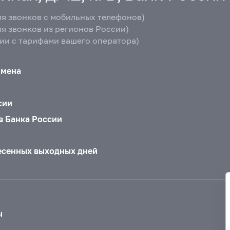
ля звонков с мобильных телефонов)
ля звонков из регионов России)
вии с тарифами вашего оператора)
бмена
сии
в Банка России
есенных выходных дней
ы