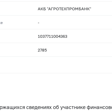
АКБ "АГРОТЕХПРОМБАНК"
ке
-
1037711004363
2785
держащихся сведениях об участнике финансо