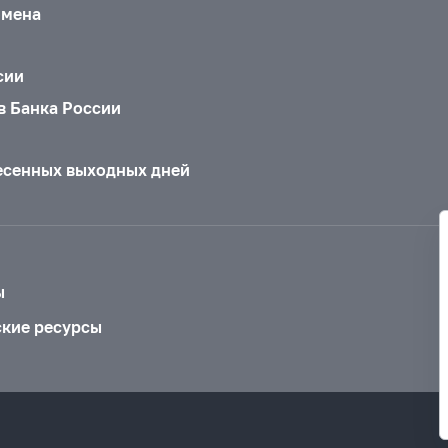
бмена
сии
в Банка России
есенных выходных дней
ы
ские ресурсы