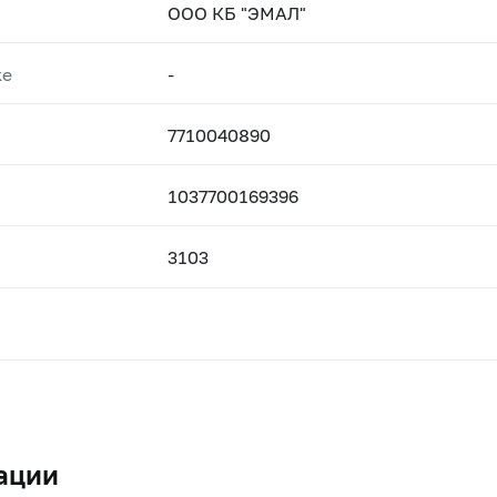
ООО КБ "ЭМАЛ"
ке
-
7710040890
1037700169396
3103
ации