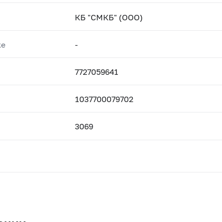
КБ "СМКБ" (ООО)
ке
-
7727059641
1037700079702
3069