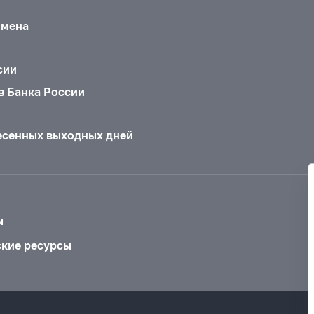
бмена
сии
в Банка России
есенных выходных дней
ы
ские ресурсы