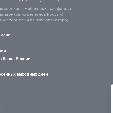
ля звонков с мобильных телефонов)
ля звонков из регионов России)
вии с тарифами вашего оператора)
бмена
сии
в Банка России
есенных выходных дней
ы