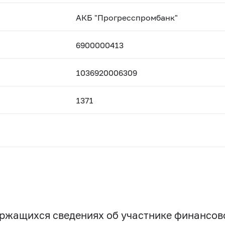
АКБ "Прогресспромбанк"
6900000413
1036920006309
1371
держащихся сведениях об участнике финансо