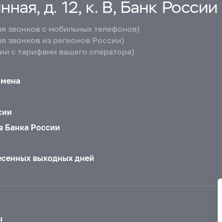
ная, д. 12, к. В, Банк России
ля звонков с мобильных телефонов)
ля звонков из регионов России)
вии с тарифами вашего оператора)
бмена
сии
в Банка России
есенных выходных дней
ы