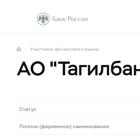
Участники финансового рынка
АО "Тагилба
Статус
Полное (фирменное) наименование