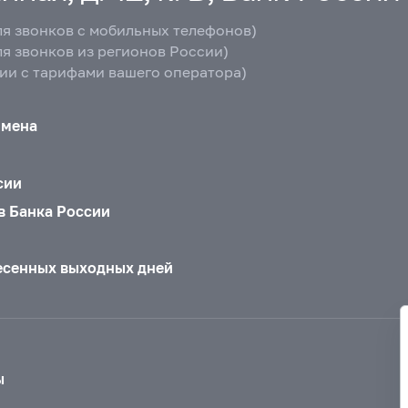
ля звонков с мобильных телефонов)
ля звонков из регионов России)
вии с тарифами вашего оператора)
бмена
сии
в Банка России
есенных выходных дней
ы