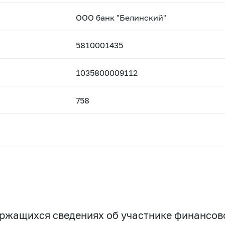
ООО банк "Белинский"
5810001435
1035800009112
758
держащихся сведениях об участнике финансо