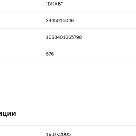
"ВКАБ"
3445015046
1033401265798
676
ации
19.07.2005