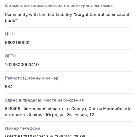
Фирменное наименование на иностранном языке
Community with Limited Liability "Surgut Central commercial
bank"
ИНН
8602190032
ОГРН
1028600003410
Регистрационный номер
684
Адрес в пределах места нахождения
628408, Тюменская область, г. Сургут, Ханты Мансийский
автономный округ Югра, ул. Энгельса, 12
Номер телефона
(3462)51­76­16/51­76­18 ф.(3462)51-76-06