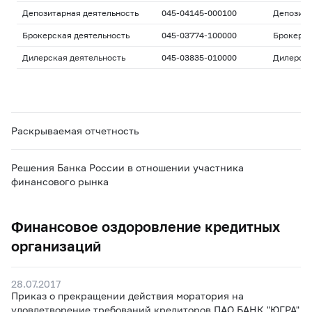
Депозитарная деятельность
045-04145-000100
Депозита
Брокерская деятельность
045-03774-100000
Брокерс
Дилерская деятельность
045-03835-010000
Дилерск
Раскрываемая отчетность
Решения Банка России в отношении участника
финансового рынка
Финансовое оздоровление кредитных
организаций
28.07.2017
Приказ о прекращении действия моратория на
удовлетворение требований кредиторов ПАО БАНК "ЮГРА"