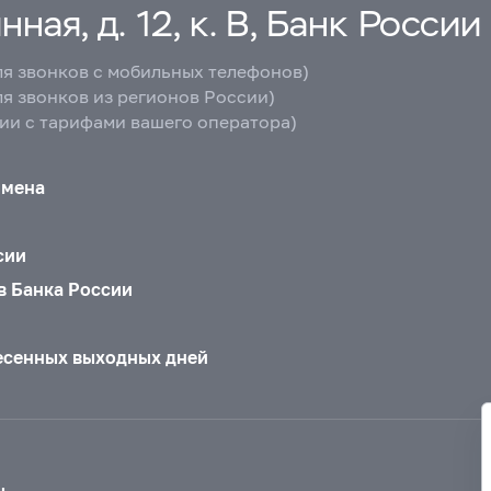
ная, д. 12, к. В, Банк России
ля звонков с мобильных телефонов)
ля звонков из регионов России)
вии с тарифами вашего оператора)
бмена
сии
в Банка России
есенных выходных дней
ы