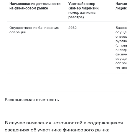
Наименование деятельности
Учетный номер
Наимено
на финансовом рынке
(номер лицензии,
лицензи
номер записи в
реестре)
Осуществление банковских
2982
Базовая 
операций
осуществ
операций
рублях и
(с право
вклады д
физическ
осуществ
операций
металла
Раскрываемая отчетность
В случае выявления неточностей в содержащихся
сведениях об участнике финансового рынка