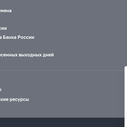
бмена
сии
в Банка России
есенных выходных дней
ы
ские ресурсы