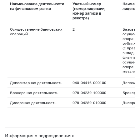
Наименование деятельности
Учетный номер
Наимено
на финансовом рынке
(номер лицензии,
лицензи
номер записи в
реестре)
Осуществление банковских
2
Базовая 
операций
осуществ
операций
рублях и
(с право
вклады д
физическ
осуществ
операций
металла
Депозитарная деятельность
040-04416-000100
Депозита
Брокерская деятельность
078-04239-100000
Брокерс
Дилерская деятельность
078-04289-010000
Дилерск
Информация о подразделениях