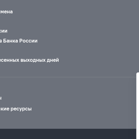
бмена
сии
в Банка России
есенных выходных дней
ы
ские ресурсы