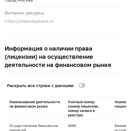
Интернет-ресурсы
https://www.waybank.ru
Информация о наличии права
(лицензии) на осуществление
деятельности на финансовом рынке
Раскрыть все строки с данными
Наименование деятельности
Учетный номер
Наимено
на финансовом рынке
(номер лицензии,
лицензи
номер записи в
реестре)
Осуществление банковских
3095
Базовая 
операций
осуществ