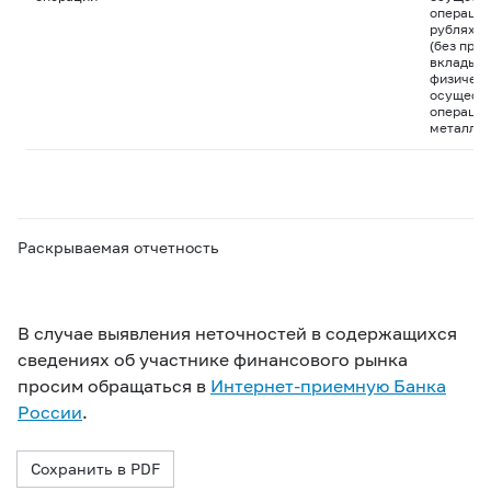
операций
рублях и
(без пра
вклады д
физическ
осуществ
операций
металла
Раскрываемая отчетность
В случае выявления неточностей в содержащихся
сведениях об участнике финансового рынка
просим обращаться в
Интернет-приемную Банка
России
.
Сохранить в PDF