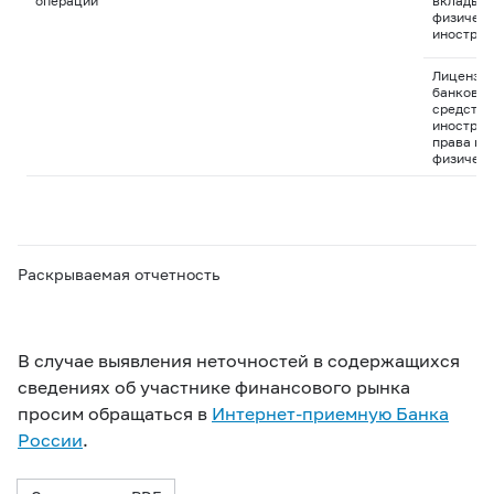
операций
вклады д
физическ
иностран
Лицензия
банковск
средства
иностран
права пр
физическ
Раскрываемая отчетность
В случае выявления неточностей в содержащихся
сведениях об участнике финансового рынка
просим обращаться в
Интернет-приемную Банка
России
.