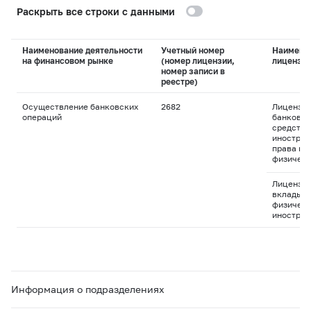
Раскрыть все строки с данными
Наименование деятельности
Учетный номер
Наимено
на финансовом рынке
(номер лицензии,
лицензи
номер записи в
реестре)
Осуществление банковских
2682
Лицензия
операций
банковск
средства
иностран
права пр
физическ
Лицензия
вклады д
физическ
иностран
Информация о подразделениях