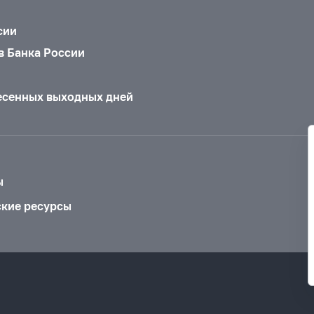
сии
в Банка России
есенных выходных дней
ы
ские ресурсы